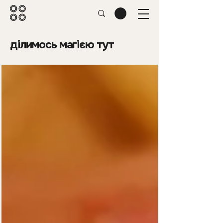
ділимось магією тут