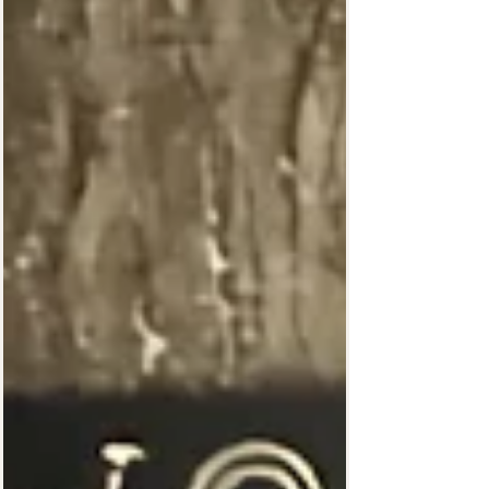
спробувати започаткувати сімейний бізнес, у
якому буде місце і для роботи, і для нашої
великої родини. Так і народився WOOD MOOD –
український бренд свічок ручної роботи, у яких
ми поєднали тепло дерева, справж