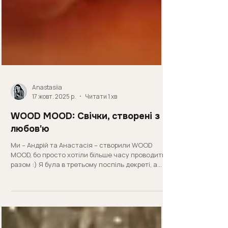
Anastasiia
17 жовт. 2025 р.
Читати 1 хв
WOOD MOOD: Свічки, створені з
любов'ю
Ми – Андрій та Анастасія – створили WOOD
MOOD, бо просто хотіли більше часу проводити
разом :) Я була в третьому поспіль декреті, а
Андрій працював старшим морським офіцером —
по кілька місяців у рейсах, далеко від дому, що
було непросто. І ми вирішили змінити життя та