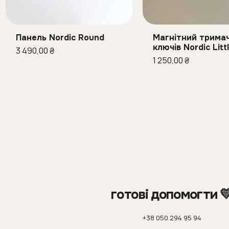
Панель Nordic Round
Магнітний трима
Швидкий перегляд
Швидкий перег
ключів Nordic Litt
Ціна
3 490,00 ₴
Ціна
1 250,00 ₴
готові допомогти 
+38 050 294 95 94