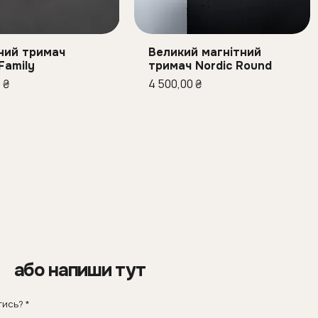
ний тримач
Великий магнітний
идкий перегляд
Швидкий перегляд
Family
тримач Nordic Round
Ціна
 ₴
4 500,00 ₴
або напиши тут
тись?