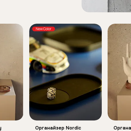
New Color
y
Органайзер Nordic
Органай
ляд
Швидкий перегляд
Шв