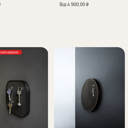
За розпродажем
₴
Від
4 900,00 ₴
изайнерами