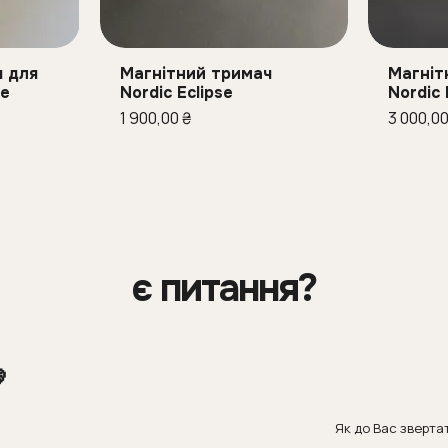
ч для
Магнітний тримач
Магніт
ляд
Швидкий перегляд
Шв
le
Nordic Eclipse
Nordic 
Ціна
Ціна
1 900,00 ₴
3 000,00
є питання?

Як до Вас зверта