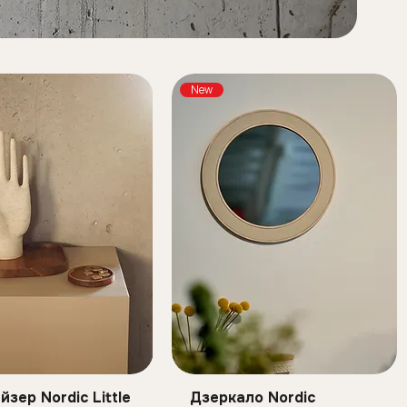
New
зер Nordic Little
Дзеркало Nordic
идкий перегляд
Швидкий перегляд