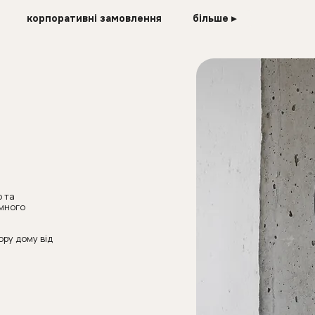
корпоративні замовлення
більше ▸
о та
ємного
ору дому від