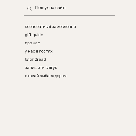
корпоративні замовлення
gift guide
про нас
у нас в гостях
блог 2read
залишити відгук
ставай амбасадором