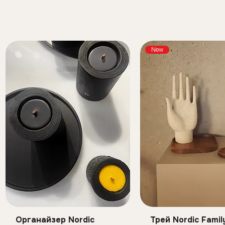
New
Органайзер Nordic
Трей Nordic Famil
Швидкий перегляд
Швидкий перег