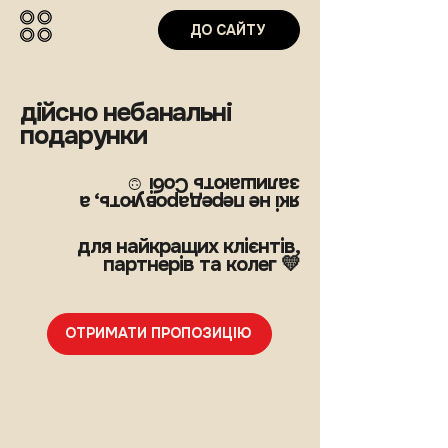
ДО САЙТУ
дійсно небанальні
подарунки
залишають Собі ☺️
які не передаровують, а
для найкращих клієнтів,
партнерів та колег 💛
ОТРИМАТИ ПРОПОЗИЦІЮ