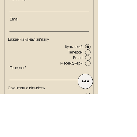
Email
Бажаний канал зв'язку
будь-який
Телефон
Email
Месенджери
Телефон
Орієнтовна кількість
не можу сказати
до 100 одиниць
від 100 до 299 одиниць
від 300 одиниць
ОТРИМАТИ ПРОПОЗИЦІЮ