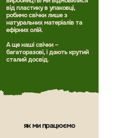
виробництві ми відмовилися
від пластику в упаковці,
робимо свічки лише з
натуральних матеріалів та
ефірних олій.
А ще наші свічки –
багаторазові, і дають крутий
сталий досвід.
як ми працюємо