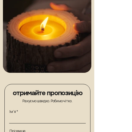
отримайте пропозицію
Рахуємо швидко. Робимо чітко.
Ім'я
Прізвище