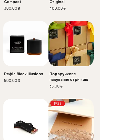
Compact
Original
Ціна
Ціна
300,00 ₴
400,00 ₴
Рефіл Black Illusions
Подарункове
пакування стрічкою
Ціна
500,00 ₴
Ціна
35,00 ₴
FREE