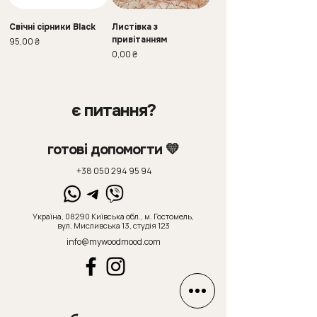
Свічні сірники Black
Листівка з
привітанням
Ціна
95,00 ₴
Ціна
0,00 ₴
є питання?
готові допомогти 💛
+38 050 294 95 94
Україна, 08290 Київська обл., м. Гостомель,
вул. Мисливська 13, студія 123
info@mywoodmood.com