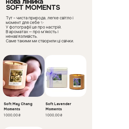
нова лінійка
SOFT MOMENTS
Тут – чиста природа, легке світло і
момент для себе ✨
У фотографії це про настрій.
В ароматах — про м’якість і
ненав’язливість.
Саме такими ми створили ці свічки.
Soft May Chang
Soft Lavender
Moments
Moments
Ціна
Ціна
1 000,00 ₴
1 000,00 ₴