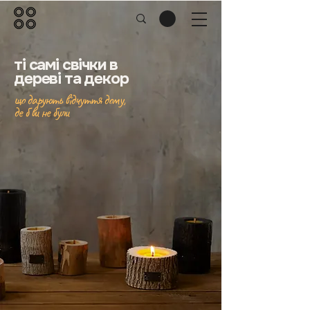
ті самі свічки в
дереві та декор
що дарують відчуття дому,
де б ви не були