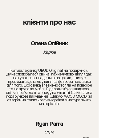
клієнти про нас
Олена Олійник
Харків
Купувала свічку UBUD Original на подарунок.
Дуже сподобалася свічка: пахне чудово, виглядає
натурально, гладенька на дотик, знизу є
продумана деталь у вигляді фетрової накладки
для того, щоб свічка впевнено стояла на поверхні
та не дряпала меблі. Відправка була швидкою,
свічка приїхала в гарному пакуванні (замовляла
подарункове пакування). Дякую, WOOD MOOD, за
створення таких красивих речей з натуральних
матеріалів!
Ryan Parra
США