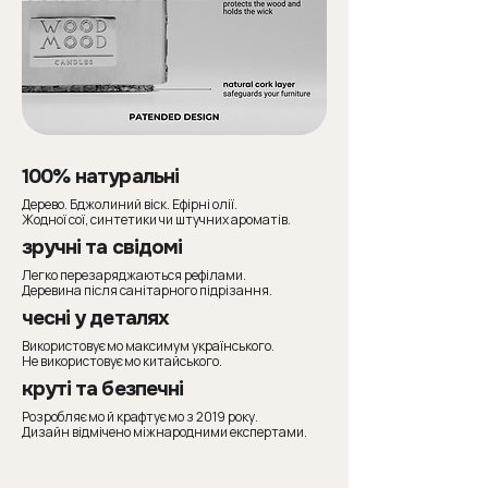
100% натуральні
Дерево. Бджолиний віск. Ефірні олії.
Жодної сої, синтетики чи штучних ароматів.
зручні та свідомі
​Легко перезаряджаються рефілами.
Деревина після санітарного підрізання.
чесні у деталях
Використовуємо максимум українського.
Не використовуємо китайського.
круті та безпечні
Розробляємо й крафтуємо з 2019 року.
Дизайн відмічено міжнародними експертами.