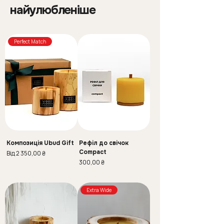
найулюбленіше
Perfect Match
Композиція Ubud Gift
Рефіл до свічок
Compact
За розпродажем
Від
2 350,00 ₴
Ціна
300,00 ₴
Extra Wide