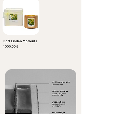
Soft Linden Moments
Ціна
1 000,00 ₴