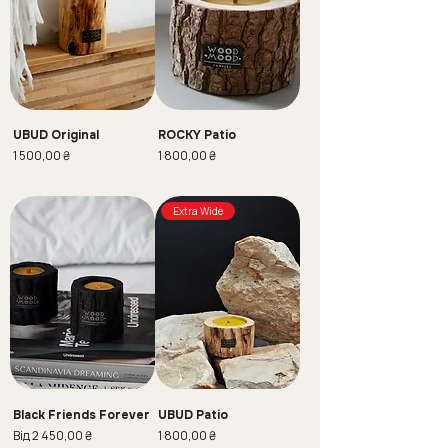
UBUD Original
ROCKY Patio
Ціна
Ціна
1 500,00 ₴
1 800,00 ₴
Extra Wide
Black Friends Forever
UBUD Patio
За розпродажем
Ціна
Від
2 450,00 ₴
1 800,00 ₴