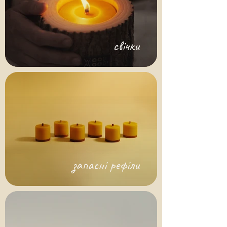
свічки
запасні рефіли