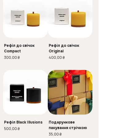
Рефіл до свічок
Рефіл до свічок
Compact
Original
Ціна
Ціна
300,00 ₴
400,00 ₴
Рефіл Black Illusions
Подарункове
пакування стрічкою
Ціна
500,00 ₴
Ціна
35,00 ₴