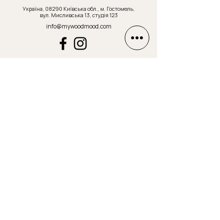
Україна, 08290 Київська обл., м. Гостомель,
вул. Мисливська 13, студія 123
info@mywoodmood.com
або напиши тут
Як до Вас звертатись?
Email Адреса
Номер телефону
Текст повідомлення