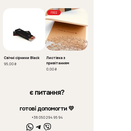
FREE
Свічні сірники Black
Листівка з
привітанням
Ціна
95,00 ₴
Ціна
0,00 ₴
є питання?
готові допомогти 💛
+38 050 294 95 94